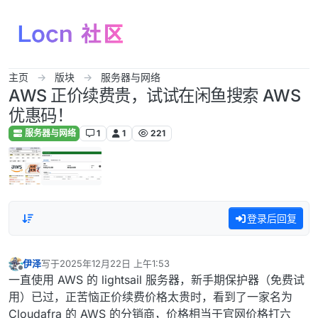
跳转至内容
主页
版块
服务器与网络
AWS 正价续费贵，试试在闲鱼搜索 AWS
优惠码！
服务器与网络
1
1
221
登录后回复
伊泽
写于
2025年12月22日 上午1:53
最后由 编辑
离线
一直使用 AWS 的 lightsail 服务器，新手期保护器（免费试
用）已过，正苦恼正价续费价格太贵时，看到了一家名为
Cloudafra 的 AWS 的分销商，价格相当于官网价格打六