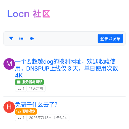
跳转至内容
登录以发布
一个要超越dog的拨测网址，欢迎收藏使
M
用，DNSPUP上线仅 3 天，单日使用次数
4K
服务器与网络
1
17天之前
兔哥干什么去了？
H
闲聊灌水
1
2026年7月3日 上午3:24