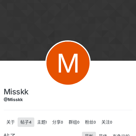
跳转至内容
M
Misskk
@Misskk
关于
帖子
主题
分享
群组
粉丝
关注
4
1
0
0
0
0