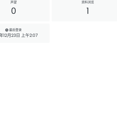
声望
资料浏览
0
1
最后登录
5年12月23日 上午2:07