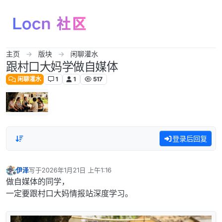
跳转至内容
主页
版块
闲聊灌水
跟村口大妈学做自媒体
闲聊灌水
1
1
517
登录后回复
伊泽
写于
2026年1月21日 上午1:16
最后由 编辑
离线
做自媒体的同学，
一定要跟村口大妈情报站深度学习。