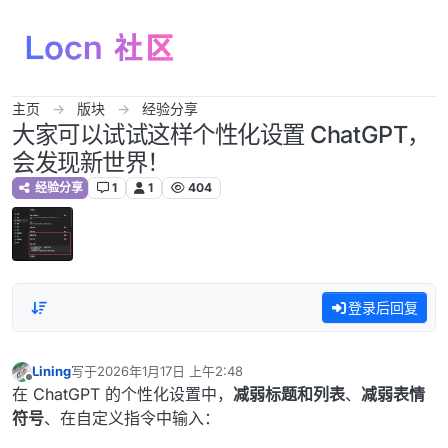
跳转至内容
主页
版块
经验分享
大家可以试试这样个性化设置 ChatGPT，
会发现新世界！
经验分享
1
1
404
登录后回复
Lining
写于
2026年1月17日 上午2:48
最后由 编辑
离线
在 ChatGPT 的个性化设置中，
减弱标题和列表
、
减弱表情
符号
、在自定义指令中输入：