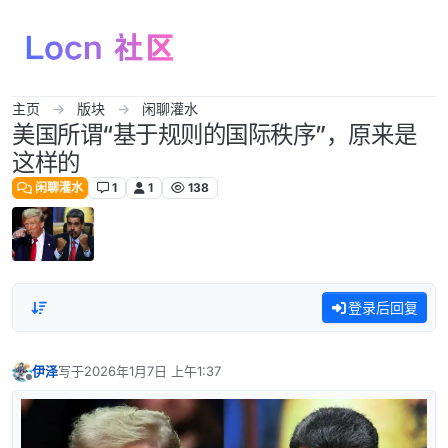
跳转至内容
主页
版块
闲聊灌水
美国所谓“基于规则的国际秩序”，原来是
这样的
闲聊灌水
1
1
138
登录后回复
伊泽
写于
2026年1月7日 上午1:37
最后由 编辑
离线