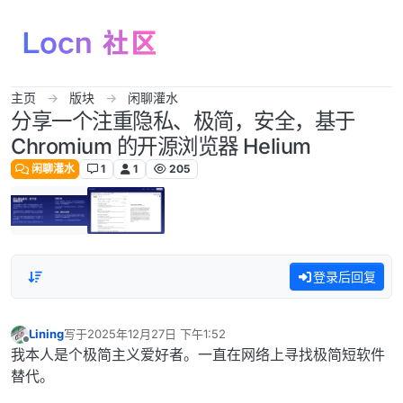
跳转至内容
主页
版块
闲聊灌水
分享一个注重隐私、极简，安全，基于
Chromium 的开源浏览器 Helium
闲聊灌水
1
1
205
登录后回复
Lining
写于
2025年12月27日 下午1:52
最后由 编辑
离线
我本人是个极简主义爱好者。一直在网络上寻找极简短软件
替代。